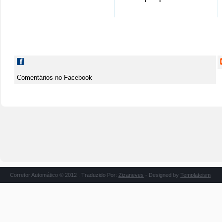
Comentários no Facebook
Corretor Automático © 2012 . Traduzido Por:
Zizaneves
- Designed by
Templateism