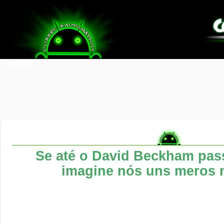
Se até o David Beckham pass
imagine nós uns meros m