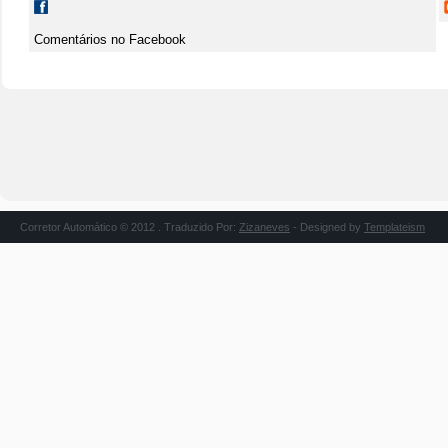
Comentários no Facebook
Corretor Automático © 2012 . Traduzido Por:
Zizaneves
- Designed by
Templateism