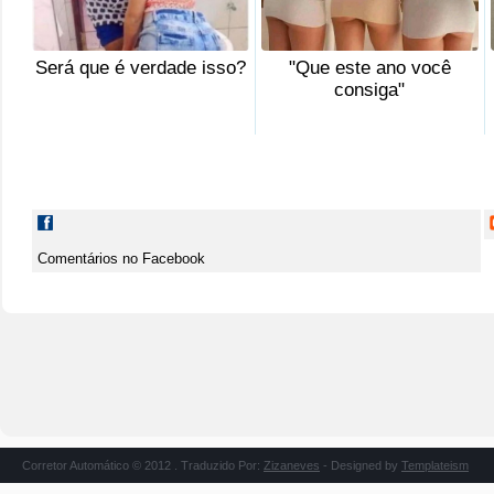
Será que é verdade isso?
"Que este ano você
consiga"
Comentários no Facebook
Corretor Automático © 2012 . Traduzido Por:
Zizaneves
- Designed by
Templateism