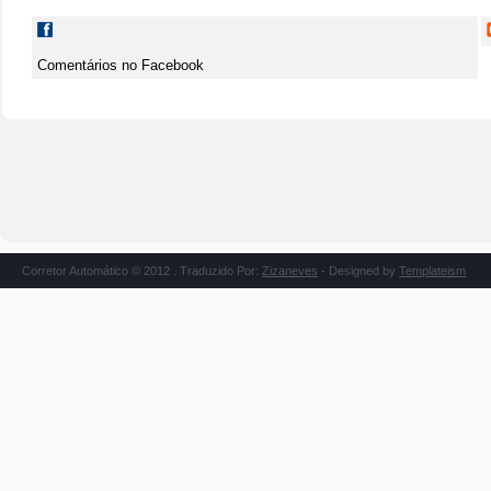
Comentários no Facebook
Corretor Automático © 2012 . Traduzido Por:
Zizaneves
- Designed by
Templateism