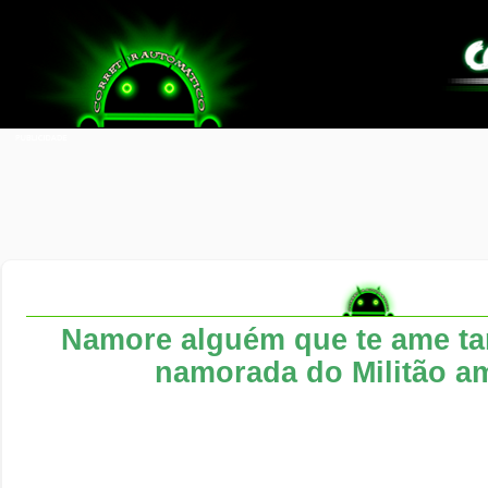
Namore alguém que te ame ta
namorada do Militão am