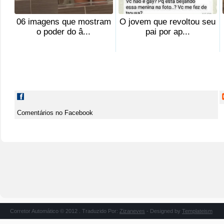
06 imagens que mostram
O jovem que revoltou seu
o poder do â...
pai por ap...
Comentários no Facebook
Corretor Automático © 2012 . Traduzido Por:
Zizaneves
- Designed by
Templateism