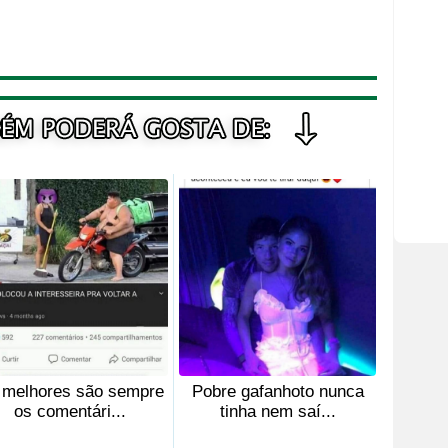
 melhores são sempre
Pobre gafanhoto nunca
os comentári...
tinha nem saí...