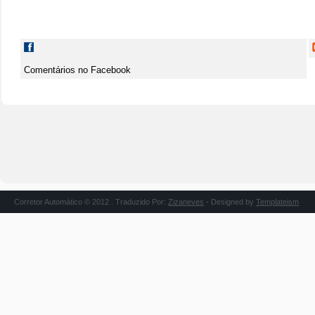
Comentários no Facebook
Corretor Automático © 2012 . Traduzido Por:
Zizaneves
- Designed by
Templateism