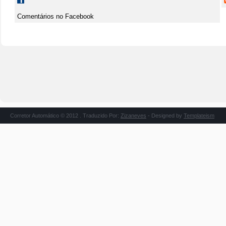
Comentários no Facebook
Corretor Automático © 2012 . Traduzido Por:
Zizaneves
- Designed by
Templateism