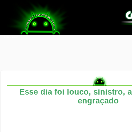
Esse dia foi louco, sinistro,
engraçado