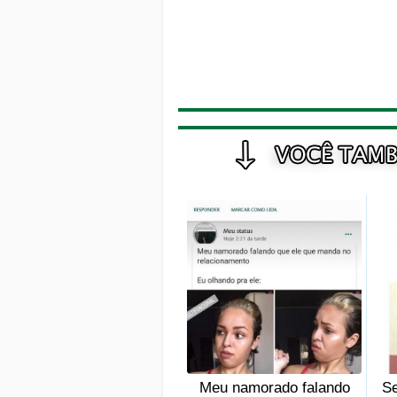
Meu namorado falando
Se