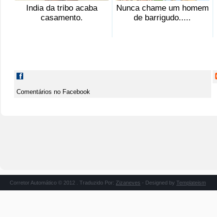
India da tribo acaba
Nunca chame um homem
casamento.
de barrigudo.....
Comentários no Facebook
Corretor Automático © 2012 . Traduzido Por:
Zizaneves
- Designed by
Templateism