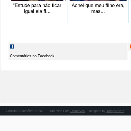
"Estude para não ficar
Achei que meu filho era,
igual ela fi...
mas...
Comentários no Facebook
Corretor Automático © 2012 . Traduzido Por:
Zizaneves
- Designed by
Templateism