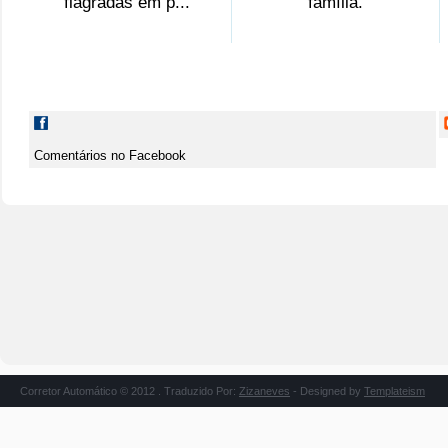
flagradas em p...
família.
Comentários no Facebook
Corretor Automático © 2012 . Traduzido Por:
Zizaneves
- Designed by
Templateism