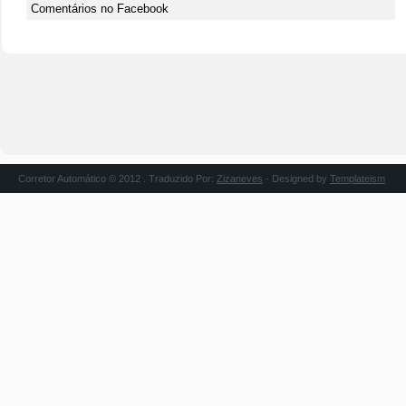
Comentários no Facebook
Corretor Automático © 2012 . Traduzido Por:
Zizaneves
- Designed by
Templateism